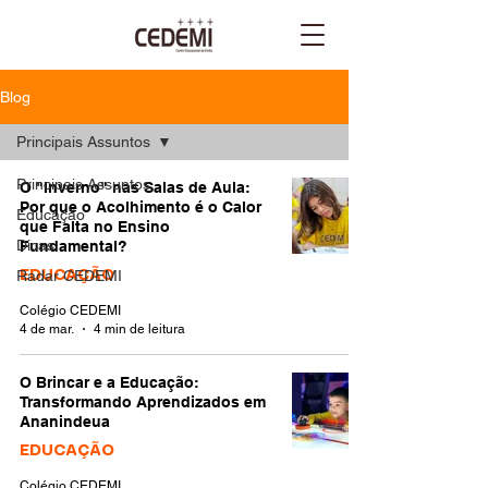
Blog
Principais Assuntos
Principais Assuntos
O "Inverno" nas Salas de Aula:
Por que o Acolhimento é o Calor
Educação
que Falta no Ensino
Dicas
Fundamental?
Radar CEDEMI
EDUCAÇÃO
Colégio CEDEMI
4 de mar.
4 min de leitura
O Brincar e a Educação:
Transformando Aprendizados em
Ananindeua
EDUCAÇÃO
Colégio CEDEMI