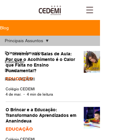
Blog
Principais Assuntos
Principais Assuntos
O "Inverno" nas Salas de Aula:
Por que o Acolhimento é o Calor
Educação
que Falta no Ensino
Dicas
Fundamental?
Radar CEDEMI
EDUCAÇÃO
Colégio CEDEMI
4 de mar.
4 min de leitura
O Brincar e a Educação:
Transformando Aprendizados em
Ananindeua
EDUCAÇÃO
Colégio CEDEMI